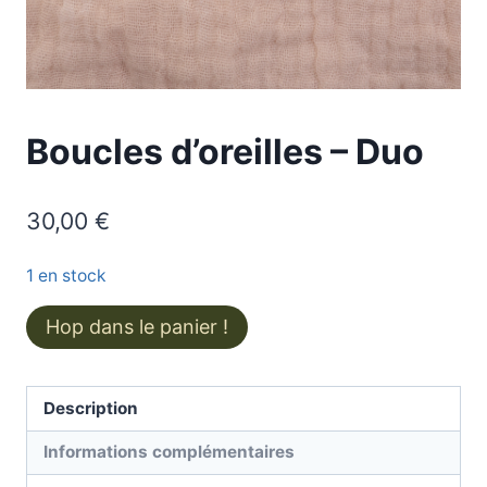
Boucles d’oreilles – Duo
30,00
€
1 en stock
quantité
Hop dans le panier !
de
Boucles
d'oreilles
Description
-
Informations complémentaires
Duo