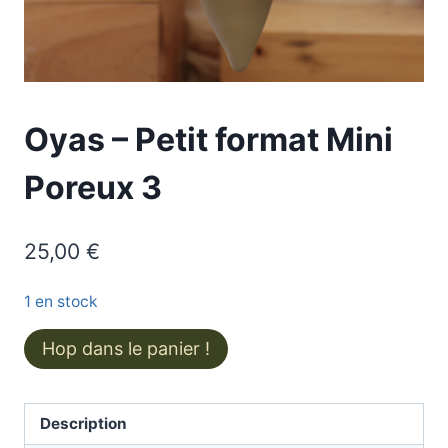
Oyas – Petit format Mini
Poreux 3
25,00
€
1 en stock
quantité
Hop dans le panier !
de
Oyas
-
Description